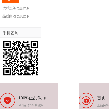
全部
优质黑茶优惠团购
品质白酒优惠团购
手机团购
100%正品保障
首页
正品行货 买假包换
正品保障