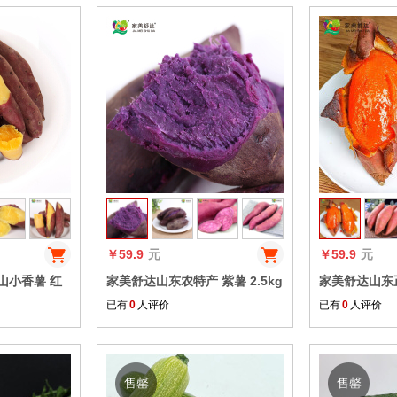
收藏
收藏
￥59.9
元
￥59.9
元
山小香薯 红
家美舒达山东农特产 紫薯 2.5kg
家美舒达山东正
鲜蔬菜礼盒 健
地瓜 新鲜蔬菜
糖心流油烤薯
已有
0
人评价
已有
0
人评价
售罄
售罄