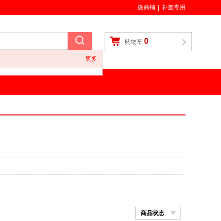
微商铺
|
补差专用
0
购物车
更多
商品状态