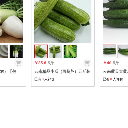
收藏
收藏
￥35.8
5斤
￥40
5斤
左右）【包
云南精品小瓜（西葫芦）五斤装
云南露天大黄瓜
斤装（8-10根）【包邮】
个）【包邮】
已有
0
人评价
已有
0
人评价