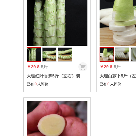
收藏
￥29.8
5斤
￥29.8
5斤
大理红叶香笋5斤（左右）装
大理白萝卜5斤（
【包邮】
邮】
已有
0
人评价
已有
0
人评价