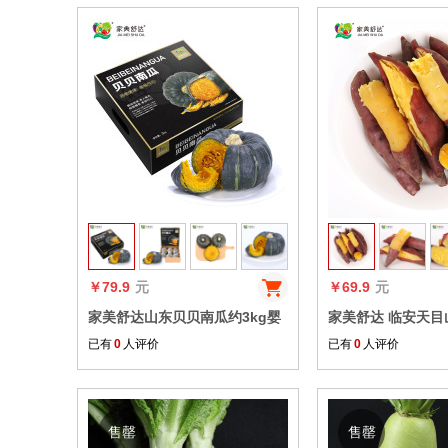
收藏
￥79.9
元
￥69.9
元
家美舒达山东贝贝南瓜约3kg婴
家美舒达 临安天目
儿代餐新鲜蔬菜精品礼盒
薯地瓜 2.5kg 新
已有
0
人评价
已有
0
人评价
康轻食
售罄
售罄