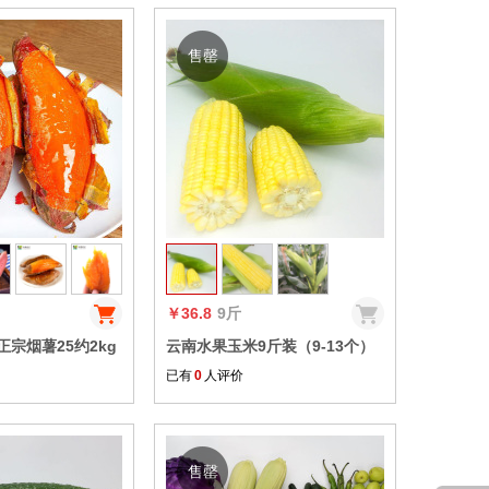
售罄
收藏
收藏
￥36.8
9斤
宗烟薯25约2kg
云南水果玉米9斤装（9-13个）
红薯新鲜蔬菜
普箱+保鲜膜【包邮】
已有
0
人评价
售罄