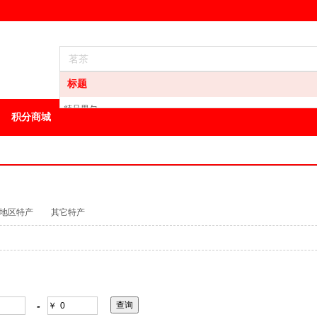
标题
精品男包
积分商城
龙井
白酒
葡萄酒
洋酒
地区特产
其它特产
地区特产
其它特产
油
方便食品
男装
-
￥