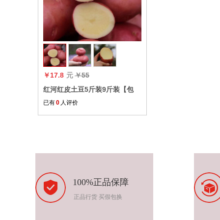
收藏
￥17.8
元
￥55
红河红皮土豆5斤装9斤装【包
邮】
已有
0
人评价
100%正品保障
正品行货 买假包换