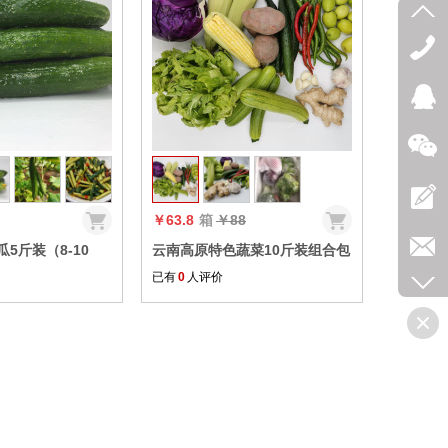
收藏
收藏
￥63.8
箱
￥88
5斤装（8-10
云南高原特色蔬菜10斤装组合包
顺丰【顺丰包邮】
已有
0
人评价