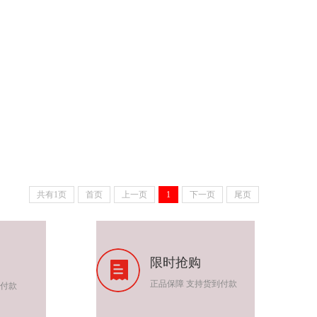
共有1页
首页
上一页
1
下一页
尾页
限时抢购
正品保障 支持货到付款
到付款