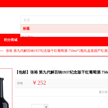
标题
精品男包
积分商城
龙井
白酒
>>
张裕 第九代解百纳1937纪念版干红葡萄酒 750ml*2瓶礼盒装国产红酒
葡萄酒
洋酒
地区特产
【包邮】张裕 第九代解百纳1937纪念版干红葡萄酒 750
其它特产
油
￥252
价格
方便食品
男装
累计评
+