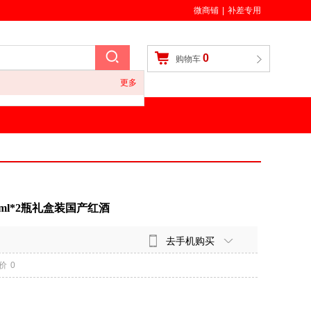
微商铺
|
补差专用
0
购物车
更多
ml*2瓶礼盒装国产红酒
去手机购买
价
0