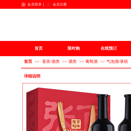
会员登录
|
会员注册
首页
限时购
在线预订
首页
>>
茗茶/酒类
>>
酒类
>>
葡萄酒
>>
气泡酒/香槟
详细说明