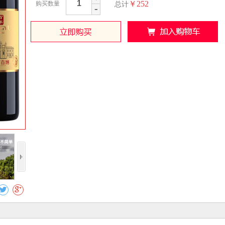
￥252
购买数量
总计
-
收藏