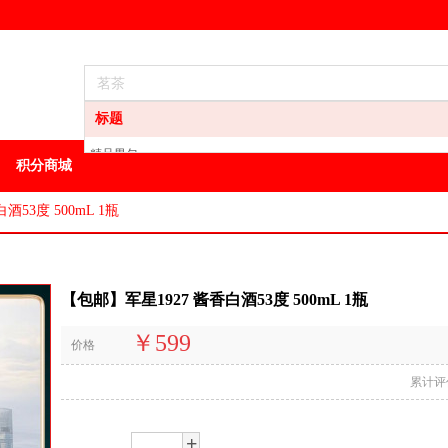
标题
精品男包
积分商城
龙井
白酒
酒53度 500mL 1瓶
葡萄酒
洋酒
地区特产
【包邮】军星1927 酱香白酒53度 500mL 1瓶
其它特产
油
￥599
价格
方便食品
男装
累计评
+