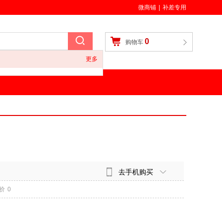
微商铺
|
补差专用
0
购物车
更多
去手机购买
价
0