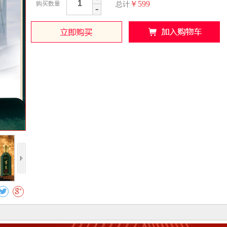
￥599
购买数量
总计
-
收藏