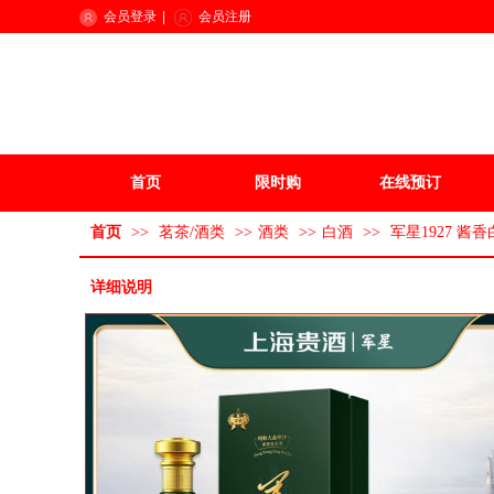
会员登录
|
会员注册
首页
限时购
在线预订
首页
>>
茗茶/酒类
>>
酒类
>>
白酒
>>
军星1927 酱香白
详细说明