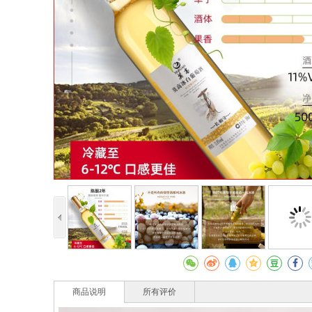
商品说明
所有评价