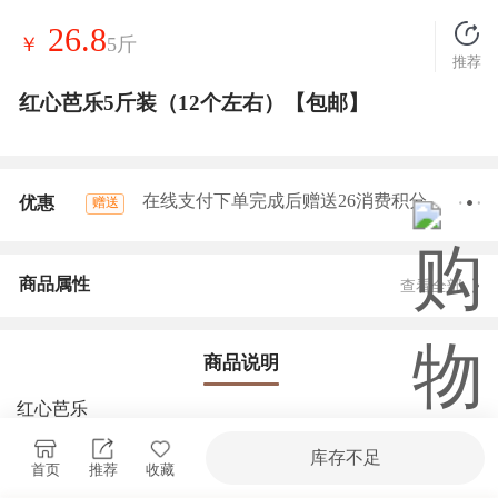
26.8
￥
5斤
推荐
红心芭乐5斤装（12个左右）【包邮】
在线支付下单完成后赠送26消费积分
优惠
赠送
商品属性
查看全部
商品说明
红心芭乐
快递：顺丰/邮政/首发 京东/中通/百世/圆通随机 48小时排
单发货
库存不足
首页
推荐
收藏
不发货区域：新疆、海南、青海、宁夏、西藏、武汉