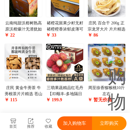
云南纯甜沃柑树熟高
褚橙花斑果少籽无籽
庄民 百合干 200g 正
原沃柑爆汁无渣犹如
褚橙橙香浓郁皮薄可
宗龙牙大片 片片精选
￥
22
￥
33
￥
86
瀑布
撕
好货 养生茶 燕窝决
明子黑芝麻丸黑枸杞
陈皮黄芪伴侣
庄民 黄金牛蒡茶 牛
三萌果蔬精品红毛丹
周至徐香猕猴桃10斤
蒡根茶片片精选 苍山
【JD顺丰-多地隔日
左右
￥
115
￥
199.9
￥
暂无价格
牛蒡子健康滋补节日
达】新鲜进口毛荔枝
礼盒套装250g*2罐 送
爆甜热带水果8斤精
长辈泡水养生花草茶
品礼盒丨有量有面广
叶
州JD生鲜仓直发
加入购物车
立即购买
首页
推荐
收藏