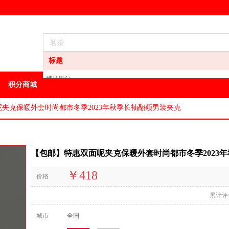
标题
精品男包
积分商城
龙井
白酒
夹克保暖外套时尚都市冬季2023年秋季长袖翻领男装夹克
葡萄酒
洋酒
地区特产
【包邮】特惠双面呢夹克保暖外套时尚都市冬季2023
其它特产
油
￥418
价格
方便食品
男装
累计评
城市
全国