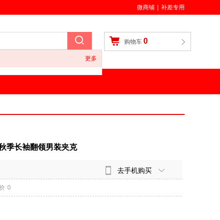
微商铺
|
补差专用
0
购物车
更多
年秋季长袖翻领男装夹克
去手机购买
价
0