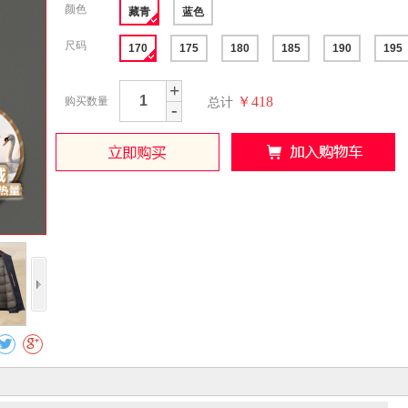
颜色
藏青
蓝色
尺码
170
175
180
185
190
195
+
￥418
购买数量
总计
-
收藏