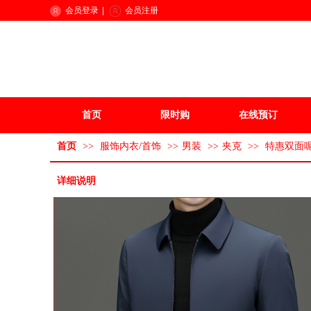
会员登录
|
会员注册
首页
限时购
在线预订
首页
>>
服饰内衣/首饰
>>
男装
>>
夹克
>>
特惠双面呢
详细说明