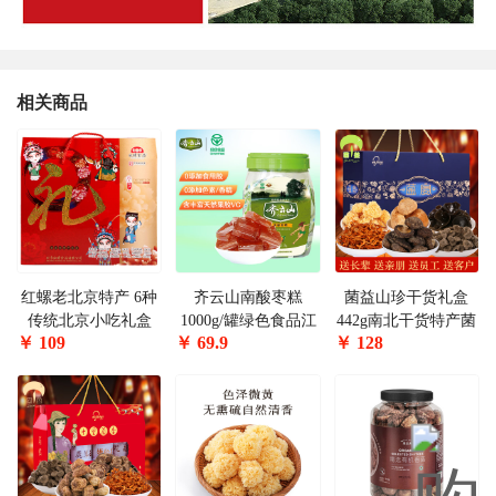
相关商品
红螺老北京特产 6种
齐云山南酸枣糕
菌益山珍干货礼盒
传统北京小吃礼盒
1000g/罐绿色食品江
442g南北干货特产菌
￥
109
￥
69.9
￥
128
2060g 中华老字号伴
西特产蜜饯果干休闲
菇礼盒大礼包送礼团
手礼品
零食
购佳品