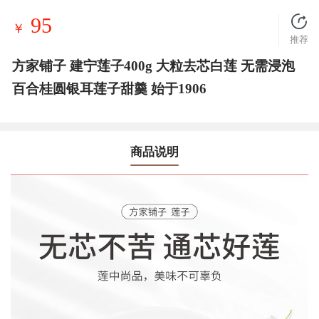
95
￥
推荐
方家铺子 建宁莲子400g 大粒去芯白莲 无需浸泡
百合桂圆银耳莲子甜羹 始于1906
商品说明