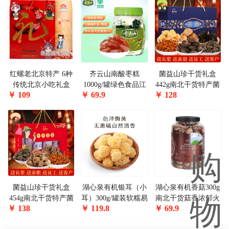
红螺老北京特产 6种
齐云山南酸枣糕
菌益山珍干货礼盒
传统北京小吃礼盒
1000g/罐绿色食品江
442g南北干货特产菌
￥
109
￥
69.9
￥
128
2060g 中华老字号伴
西特产蜜饯果干休闲
菇礼盒大礼包送礼团
手礼品
零食
购佳品
菌益山珍干货礼盒
湖心泉有机银耳（小
湖心泉有机香菇300g
454g南北干货特产菌
耳）300g/罐装软糯易
南北干货菇香浓郁火
￥
138
￥
119.8
￥
69.9
菇礼盒大礼包送礼团
出胶有机0添加秋冬
锅炖汤食材有机0添
购企业福利
食养滋补品2罐600g
加