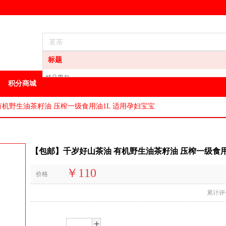
标题
精品男包
积分商城
龙井
白酒
有机野生油茶籽油 压榨一级食用油1L 适用孕妇宝宝
葡萄酒
洋酒
地区特产
【包邮】千岁好山茶油 有机野生油茶籽油 压榨一级食用
其它特产
油
￥110
价格
方便食品
男装
累计评
+