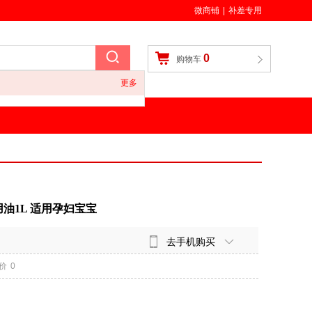
微商铺
|
补差专用
0
购物车
更多
油1L 适用孕妇宝宝
去手机购买
价
0