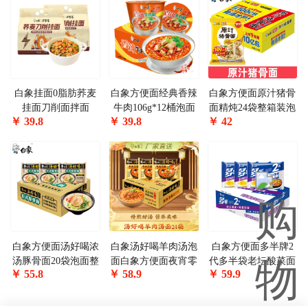
白象挂面0脂肪荞麦
白象方便面经典香辣
白象方便面原汁猪骨
挂面刀削面拌面
牛肉106g*12桶泡面
面精炖24袋整箱装泡
￥
39.8
￥
39.8
￥
42
1000g*2包
整箱装
面夜宵香辣猪骨面精
炖24包
白象方便面汤好喝浓
白象汤好喝羊肉汤泡
白象方便面多半牌2
汤豚骨面20袋泡面整
面白象方便面夜宵零
代多半袋老坛酸菜面
￥
55.8
￥
58.9
￥
59.9
箱装速食方便食品
食速食袋装国货整
24袋整箱装泡面
箱/24袋