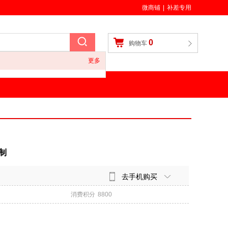
微商铺
|
补差专用
0
购物车
更多
制
去手机购买
消费积分
8800