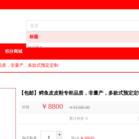
标题
精品男包
积分商城
龙井
白酒
品质，非量产，多款式预定定制
葡萄酒
洋酒
地区特产
【包邮】鳄鱼皮皮鞋专柜品质，非量产，多款式预定定
其它特产
油
￥8800
价格
方便食品
￥91500.00
男装
累计评价
0
+
￥8800
购买数量
总计