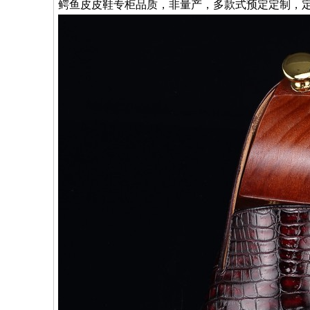
鳄鱼皮皮鞋专柜品质，非量产，多款式预定定制，