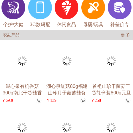
个护/大健
3C数码配
休闲食品
母婴/玩具
补差价专
康
件
用
更多
农副产品
泉有机香菇
湖心泉红菇80g福建
首祖山珍干菌菇干
粮盼
g南北干货菇香
山珍月子菇蘑菇食
货礼盒装800g元旦
蛎干
浓郁火
用菌
春节
￥139
￥258
￥69