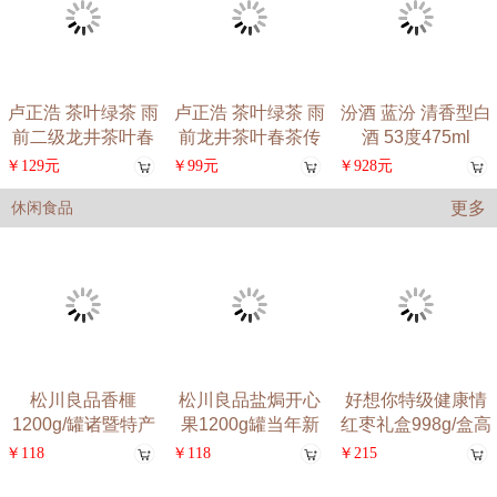
卢正浩 茶叶绿茶 雨
卢正浩 茶叶绿茶 雨
汾酒 蓝汾 清香型白
前二级龙井茶叶春
前龙井茶叶春茶传
酒 53度475ml
茶
统
￥129元
￥99元
￥928元
更多
休闲食品
松川良品香榧
松川良品盐焗开心
好想你特级健康情
1200g/罐诸暨特产
果1200g罐当年新
红枣礼盒998g/盒高
每日坚
货坚
端
￥118
￥118
￥215