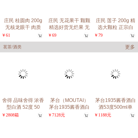
圆肉 200g
庄民 无花果干 颗颗
庄民 莲子 200g 精
庄民 
龙眼干 肉质
精选好货无烂果 无
选大颗粒 正宗白
年20
花
￥69
￥79
￥918
更多
茗茶/酒类
舍得 品味舍得 浓香
茅台（MOUTAI）
茅台1935酱香酒白
型白酒 52度 50
茅台1935酱香酒白
酒53度500ml单
￥2808箱
￥7128元
￥1188元