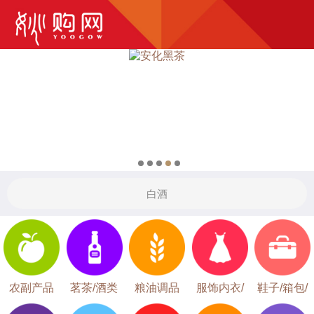
农副产品
茗茶/酒类
粮油调品
服饰内衣/
鞋子/箱包/
首饰
钟表