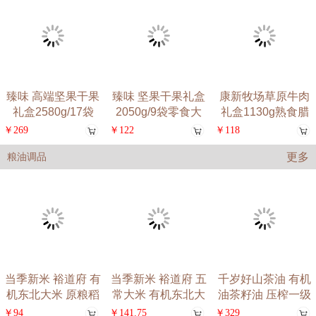
臻味 高端坚果干果
臻味 坚果干果礼盒
康新牧场草原牛肉
礼盒2580g/17袋
2050g/9袋零食大
礼盒1130g熟食腊
味节
￥269
￥122
￥118
更多
粮油调品
当季新米 裕道府 有
当季新米 裕道府 五
千岁好山茶油 有机
机东北大米 原粮稻
常大米 有机东北大
油茶籽油 压榨一级
花
米
食用
￥94
￥141.75
￥329